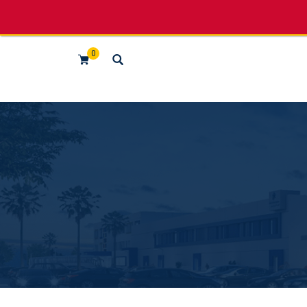
لننطلق معاً
0