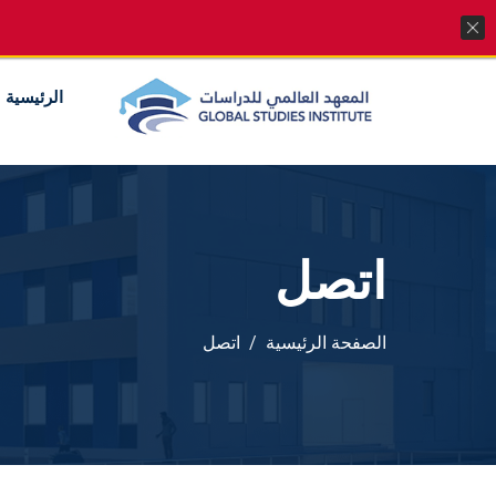
974 4144 2510, +974 7733 4747
info@gsi.edu.qa
الرئيسية
اتصل
الصفحة الرئيسية
اتصل