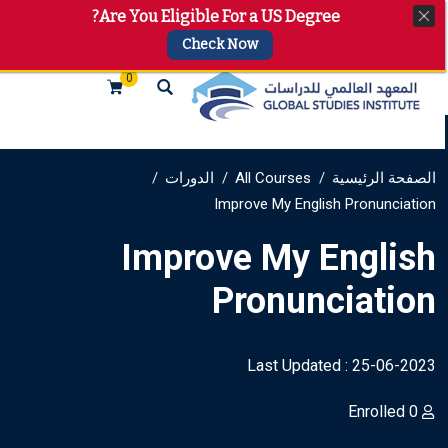
Are You Eligible For a US Degree?
+974 4144 2510, +974 7733 4747
info@gsi.edu.qa
Check Now
0
الصفحة الرئيسية
All Courses
الدورات
Improve My English Pronunciation
Improve My English
Pronunciation
Last Updated : 25-06-2023
0 Enrolled